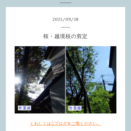
2021
/
09
/
18
桜・越境枝の剪定
くわしくは👆ブログをご覧ください。