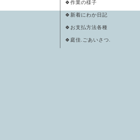
🍀作業の様子
🍀新着にわか日記
🍀お支払方法各種
🍀庭佳.ごあいさつ.