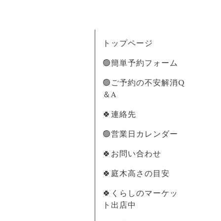
トップページ
🟢簡単予約フォーム
🟢ご予約の不安解消Q
＆A
🍀連絡先
🟢営業日カレンダー
🍀お問い合わせ
🍀庭木高さの目安
🍀くらしのマーケッ
ト出店中