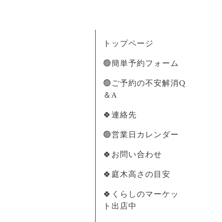
トップページ
🟢簡単予約フォーム
🟢ご予約の不安解消Q
＆A
🍀連絡先
🟢営業日カレンダー
🍀お問い合わせ
🍀庭木高さの目安
🍀くらしのマーケッ
ト出店中