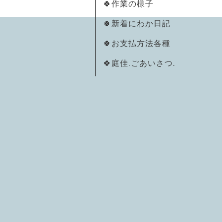
🍀作業の様子
🍀新着にわか日記
🍀お支払方法各種
🍀庭佳.ごあいさつ.