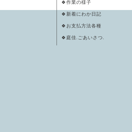
🍀作業の様子
🍀新着にわか日記
🍀お支払方法各種
🍀庭佳.ごあいさつ.