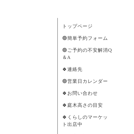
トップページ
🟢簡単予約フォーム
🟢ご予約の不安解消Q
＆A
🍀連絡先
🟢営業日カレンダー
🍀お問い合わせ
🍀庭木高さの目安
🍀くらしのマーケッ
ト出店中