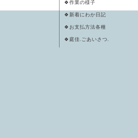
🍀作業の様子
🍀新着にわか日記
🍀お支払方法各種
🍀庭佳.ごあいさつ.