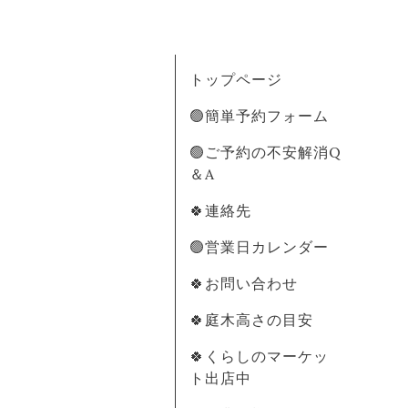
トップページ
🟢簡単予約フォーム
🟢ご予約の不安解消Q
＆A
🍀連絡先
🟢営業日カレンダー
🍀お問い合わせ
🍀庭木高さの目安
🍀くらしのマーケッ
ト出店中