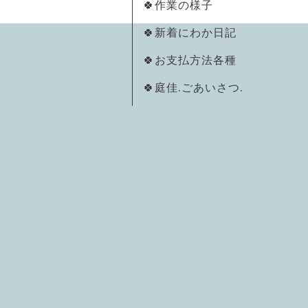
🍀作業の様子
🍀新着にわか日記
🍀お支払方法各種
🍀庭佳.ごあいさつ.