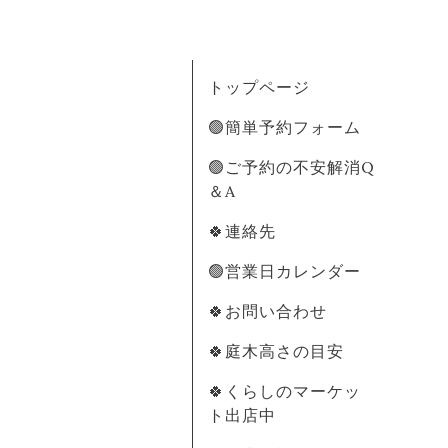
トップページ
🟢簡単予約フォーム
🟢ご予約の不安解消Q
＆A
🍀連絡先
🟢営業日カレンダー
🍀お問い合わせ
🍀庭木高さの目安
🍀くらしのマーケッ
ト出店中