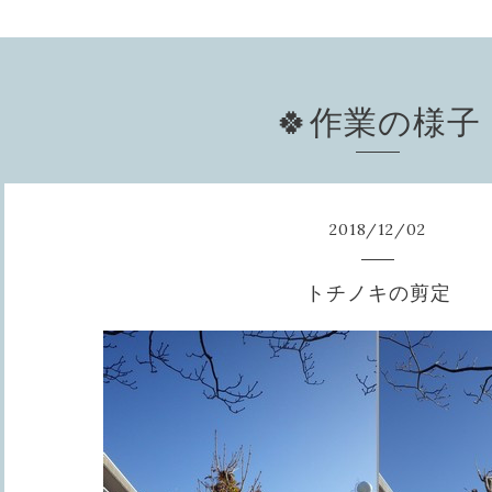
🍀作業の様子
2018
/
12
/
02
トチノキの剪定