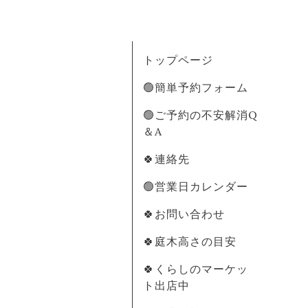
トップページ
🟢簡単予約フォーム
🟢ご予約の不安解消Q
＆A
🍀連絡先
🟢営業日カレンダー
🍀お問い合わせ
🍀庭木高さの目安
🍀くらしのマーケッ
ト出店中