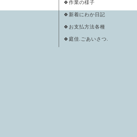
🍀作業の様子
🍀新着にわか日記
🍀お支払方法各種
🍀庭佳.ごあいさつ.